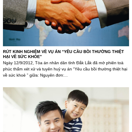
RÚT KINH NGHIỆM VỀ VỤ ÁN “YÊU CẦU BỒI THƯỜNG THIỆT
HẠI VỀ SỨC KHỎE”
Ngày 12/9/2012, Tòa án nhân dân tỉnh Đắk Lắk đã mở phiên toà
phúc thẩm xét xử và tuyên huỷ vụ án “Yêu cầu bồi thường thiệt hại
về sức khoẻ ” giữa: Nguyên đơn:...