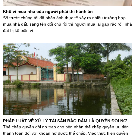
Khổ vì mua nhà của người phải thi hành án
Số trước chúng tôi đã phản ánh thực tế xảy ra nhiều trường hợp
mua nhà đất, sang tên đổi chủ rồi thì người mua lại gặp rắc rối, nhà
đất bị kê biên vì...
PHÁP LUẬT VỀ XỬ LÝ TÀI SẢN BẢO ĐẢM LÀ QUYỀN ĐÒI NỢ
Thế chấp quyền đòi nợ trao cho bên nhận thế chấp quyền ưu tiên
thanh toán đối với khoản nợ được thế chấp. Việc thực hiện quyền