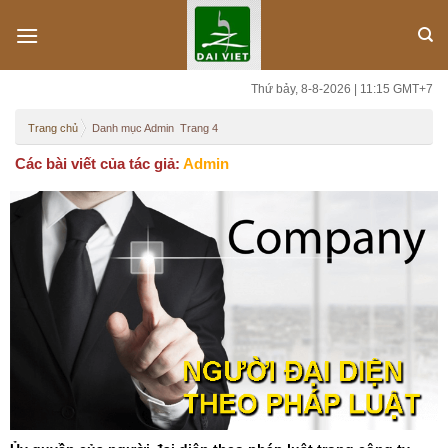
Skip
to
content
Thứ bảy, 8-8-2026 | 11:15 GMT+7
Trang chủ
Danh mục Admin
Trang 4
Các bài viết của tác giả:
Admin