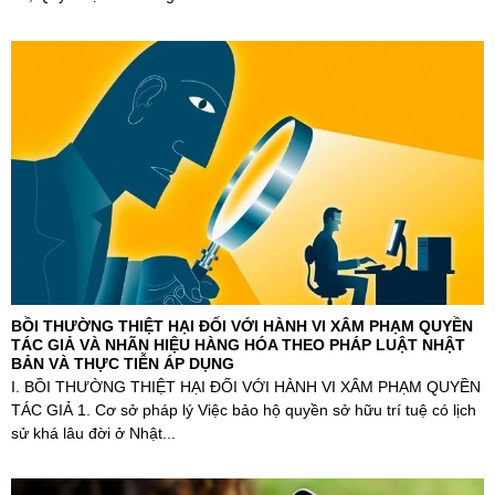
BỒI THƯỜNG THIỆT HẠI ĐỐI VỚI HÀNH VI XÂM PHẠM QUYỀN
TÁC GIẢ VÀ NHÃN HIỆU HÀNG HÓA THEO PHÁP LUẬT NHẬT
BẢN VÀ THỰC TIỄN ÁP DỤNG
I. BỒI THƯỜNG THIỆT HẠI ĐỐI VỚI HÀNH VI XÂM PHẠM QUYỀN
TÁC GIẢ 1. Cơ sở pháp lý Việc bảo hộ quyền sở hữu trí tuệ có lịch
sử khá lâu đời ở Nhật...