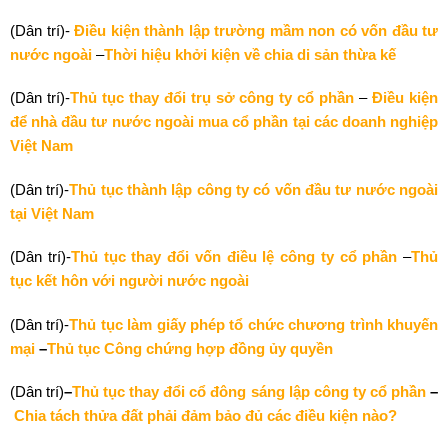
(Dân trí)-
Điều kiện thành lập trường mầm non có vốn đầu tư
nước ngoài
–
Thời hiệu khởi kiện về chia di sản thừa kế
(Dân trí)-
Thủ tục thay đổi trụ sở công ty cổ phần
–
Điều kiện
để nhà đầu tư nước ngoài mua cổ phần tại các doanh nghiệp
Việt Nam
(Dân trí)-
Thủ tục thành lập công ty có vốn đầu tư nước ngoài
tại Việt Nam
(Dân trí)-
Thủ tục thay đổi vốn điều lệ công ty cổ phần
–
Thủ
tục kết hôn với người nước ngoài
(Dân trí)-
Thủ tục làm giấy phép tổ chức chương trình khuyến
mại
–
Thủ tục Công chứng hợp đồng ủy quyền
(Dân trí)
–
Thủ tục thay đổi cổ đông sáng lập công ty cổ phần
–
Chia tách thửa đất phải đảm bảo đủ các điều kiện nào?