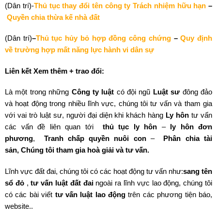
(Dân trí)-
Thủ tục thay đổi tên công ty Trách nhiệm hữu hạn
–
Quyền chia thừa kế nhà đất
(Dân trí)
–
Thủ tục hủy bỏ hợp đồng công chứng
–
Quy định
về trường hợp mất năng lực hành vi dân sự
Liên kết Xem thêm + trao đổi:
Là một trong những
Công ty luật
có đội ngũ
Luật sư
đông đảo
và hoạt động trong nhiều lĩnh vực, chúng tôi tư vấn và tham gia
với vai trò luật sư, người đại diện khi khách hàng
Ly hôn
tư vấn
các vấn đề liên quan tới
thủ tục ly hôn
–
ly hôn đơn
phương
,
Tranh chấp quyền nuôi con
–
Phân chia tài
sản,
Chúng tôi tham gia hoà giải và tư vấn.
Lĩnh vực đất đai, chúng tôi có các hoạt động tư vấn như:
sang tên
sổ đỏ
,
tư vấn luật đất đai
ngoài ra lĩnh vực lao động, chúng tôi
có các bài viết
tư vấn luật lao động
trên các phương tiện báo,
website..