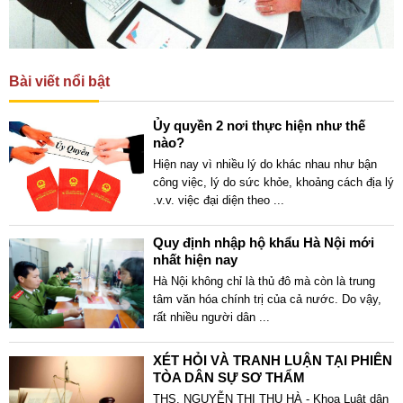
Bài viết nổi bật
Ủy quyền 2 nơi thực hiện như thế
nào?
Hiện nay vì nhiều lý do khác nhau như bận
công việc, lý do sức khỏe, khoảng cách địa lý
.v.v. việc đại diện theo
...
Quy định nhập hộ khẩu Hà Nội mới
nhất hiện nay
Hà Nội không chỉ là thủ đô mà còn là trung
tâm văn hóa chính trị của cả nước. Do vậy,
rất nhiều người dân
...
XÉT HỎI VÀ TRANH LUẬN TẠI PHIÊN
TÒA DÂN SỰ SƠ THẨM
THS. NGUYỄN THỊ THU HÀ - Khoa Luật dân