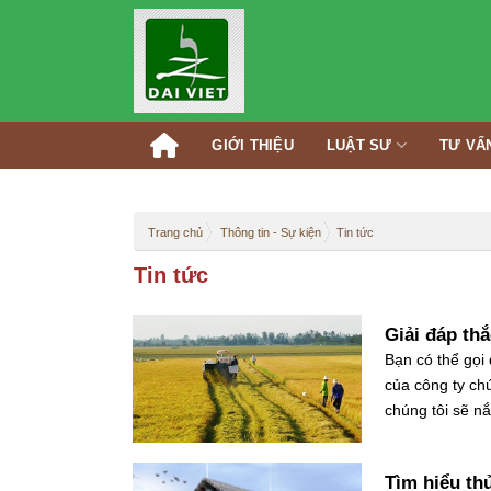
Skip
to
content
GIỚI THIỆU
LUẬT SƯ
TƯ VẤ
Trang chủ
Thông tin - Sự kiện
Tin tức
Tin tức
Giải đáp th
Bạn có thể gọi 
của công ty chú
chúng tôi sẽ nắ
Tìm hiểu th