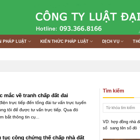
N PHÁP LUẬT
KIẾN THỨC PHÁP LUẬT
DỊCH VỤ
TH
Tìm kiếm
ắc mắc về tranh chấp đất đai
điện trực tiếp đến tổng đài tư vấn trực tuyến
ng tôi để được tư vấn trực tiếp. Qua đó
m bắt thông tin cụ...
VD:
hợp đồng nhà đ
sổ
sang tên sổ đỏ
ủ tục công chứng thế chấp nhà đất