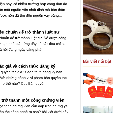
hiện nay, có nhiều trường hợp công dân do
ần một nguồn vốn nhất định mà bản thân
ược nên đã tìm đến nguồn vay bằng...
iêu chuẩn để trở thành luật sư
 chuẩn để trở thành luật sư. Để được công
ư bạn phải đáp ứng đầy đủ các tiêu chí sau
ã hội đang ngày càng phát...
Bài viết nổi bật
ác giả và cách thức đăng ký
 quyền tác giả? Cách thức đăng ký bản
 Với những hành vi vi phạm bản quyền tác
 như thế nào? Cục Bản quyền...
ể trở thành một công chứng viên
ột công chứng viên cần đáp ứng những yêu
n tắc hành nghề ra sao? bài viết dưới đây