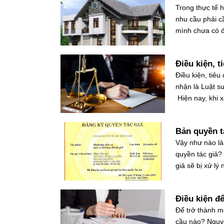
Trong thực tế 
nhu cầu phải c
mình chưa có đ
Điều kiện, t
Điều kiện, tiêu
nhận là Luật s
Hiện nay, khi x
Bản quyền t
Vậy như nào là
quyền tác giả?
giả sẽ bị xử lý
Điều kiện đ
Để trở thành m
cầu nào? Nguyê