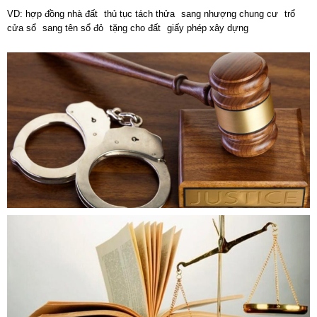
VD:
hợp đồng nhà đất
thủ tục tách thửa
sang nhượng chung cư
trổ
cửa sổ
sang tên sổ đỏ
tặng cho đất
giấy phép xây dựng