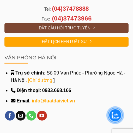
(04)37478888
Tel:
(04)37473966
Fax:
ĐẶT CÂU HỎI TRỰC TUYẾN
ĐẶT LỊCH HẸN LUẬT SƯ
VĂN PHÒNG HÀ NỘI
Trụ sở chính:
Số 09 Vạn Phúc - Phường Ngọc Hà -
Hà Nội.
[Chỉ đường
]
Điện thoại:
0933.668.166
Email:
info@luatdaiviet.vn