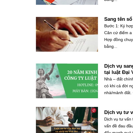
Sang tên sổ
Bước 1: Ký hợ
Căn cứ điểm a 
Hợp đồng chuyể
bằng...
Dịch vụ san
tại luật Đại 
Nhà – đất chính
có khi cả đời 
nhà/mảnh đất. 
Dịch vụ tư 
Dịch vụ tư vấn
vấn đề đau đầu
đẩy mạnh quá t