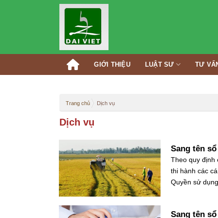
Skip
to
content
GIỚI THIỆU
LUẬT SƯ
TƯ VẤ
Trang chủ
Dịch vụ
Dịch vụ
Sang tên sổ
Theo quy định 
thi hành các c
Quyền sử dụng đ
Sang tên sổ