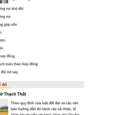
công nợ khó đòi
công nợ
ng góp vốn
n
ượn
ền
ý hợp đồng
anh toán theo hợp đồng
n đòi nợ vay
ổ đỏ
 ở Thạch Thất
Theo quy định của luật đất đai và các văn
bản hướng dẫn thi hành các cá nhân, tổ
chức khi chuyển nhượng, tặng cho Quyền