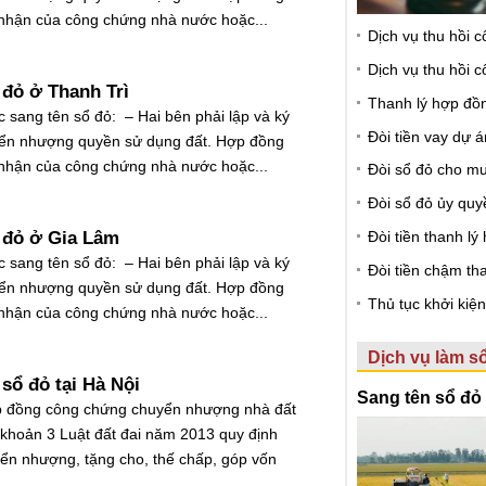
nhận của công chứng nhà nước hoặc...
Dịch vụ thu hồi 
Dịch vụ thu hồi 
 đỏ ở Thanh Trì
Thanh lý hợp đồ
c sang tên sổ đỏ: – Hai bên phải lập và ký
Đòi tiền vay dự á
ển nhượng quyền sử dụng đất. Hợp đồng
nhận của công chứng nhà nước hoặc...
Đòi sổ đỏ cho m
Đòi sổ đỏ ủy quy
 đỏ ở Gia Lâm
Đòi tiền thanh l
c sang tên sổ đỏ: – Hai bên phải lập và ký
Đòi tiền chậm th
ển nhượng quyền sử dụng đất. Hợp đồng
Thủ tục khởi kiệ
nhận của công chứng nhà nước hoặc...
Dịch vụ làm s
 sổ đỏ tại Hà Nội
Sang tên sổ đỏ
p đồng công chứng chuyển nhượng nhà đất
khoản 3 Luật đất đai năm 2013 quy định
n nhượng, tặng cho, thế chấp, góp vốn