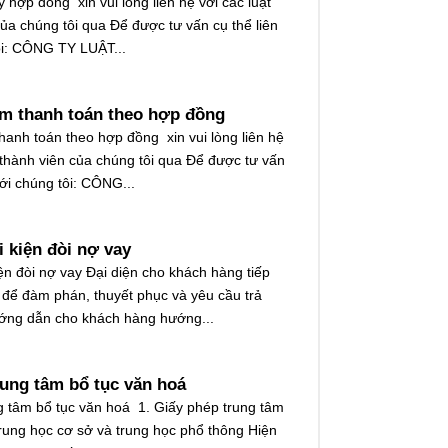
lý hợp đồng xin vui lòng liên hệ với các luật
của chúng tôi qua Để được tư vấn cụ thể liên
ôi: CÔNG TY LUẬT...
ậm thanh toán theo hợp đồng
thanh toán theo hợp đồng xin vui lòng liên hệ
ư thành viên của chúng tôi qua Để được tư vấn
với chúng tôi: CÔNG...
i kiện đòi nợ vay
ện đòi nợ vay Đại diện cho khách hàng tiếp
 để đàm phán, thuyết phục và yêu cầu trả
ớng dẫn cho khách hàng hướng...
rung tâm bổ tục văn hoá
g tâm bổ tục văn hoá 1. Giấy phép trung tâm
rung học cơ sở và trung học phổ thông Hiện