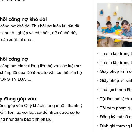
 hồi công nợ khó đòi
 công nợ khó đòi Thu hồi nợ luôn là vấn đề
c doanh nghiệp và cá nhân, để có thể đẩy
sản xuất thì quá...
Thành lập trung 
 hồi công nợ
Thành lập trung
 công nợ xin vui lòng liên hệ với các luật sư
Giấy phép kinh d
 chúng tôi qua Để được tư vấn cụ thể liên hệ
 CÔNG TY LUẬT...
Giấy phép vệ si
Thủ tục thành lậ
p đồng góp vốn
Tội làm sai lệch 
đồng góp vốn Quý khách hàng muốn thanh lý
Tội xâm phạm qu
ốn, liên lạc với luật sư để nhận được sự tư
Đăng ký mã số 
cũng như đảm bảo tính pháp...
Định giá thương 