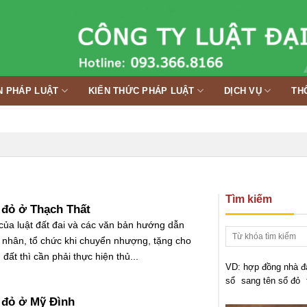
N PHÁP LUẬT
KIẾN THỨC PHÁP LUẬT
DỊCH VỤ
TH
Tìm kiếm
 đỏ ở Thạch Thất
của luật đất đai và các văn bản hướng dẫn
á nhân, tổ chức khi chuyển nhượng, tặng cho
ất thì cần phải thực hiện thủ...
VD:
hợp đồng nhà đ
sổ
sang tên sổ đỏ
 đỏ ở Mỹ Đình