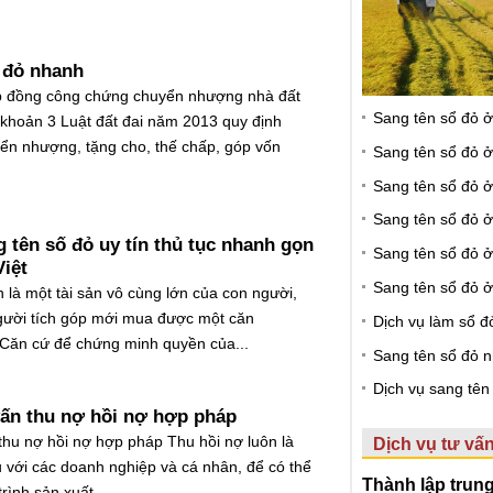
 đỏ nhanh
p đồng công chứng chuyển nhượng nhà đất
Sang tên sổ đỏ 
khoản 3 Luật đất đai năm 2013 quy định
n nhượng, tặng cho, thế chấp, góp vốn
Sang tên sổ đỏ 
Sang tên sổ đỏ 
Sang tên sổ đỏ 
g tên số đỏ uy tín thủ tục nhanh gọn
Sang tên sổ đỏ ở
Việt
Sang tên sổ đỏ 
 là một tài sản vô cùng lớn của con người,
người tích góp mới mua được một căn
Dịch vụ làm sổ đ
Căn cứ để chứng minh quyền của...
Sang tên sổ đỏ 
Dịch vụ sang tên 
vấn thu nợ hồi nợ hợp pháp
 thu nợ hồi nợ hợp pháp Thu hồi nợ luôn là
Dịch vụ tư vấn
 với các doanh nghiệp và cá nhân, để có thể
Thành lập trun
rình sản xuất...