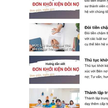
Đòi tiền thanh 
sư thành viên 
hệ với chúng t
Đòi tiền ch
Đòi tiền chậm 
với các luật s
cụ thể liên hệ 
Thủ tục khở
Thủ tục khởi ki
xúc với Bên nợ
nợ; Tư vấn, hư
Thành lập t
Thành lập trun
dạy thêm cấp t