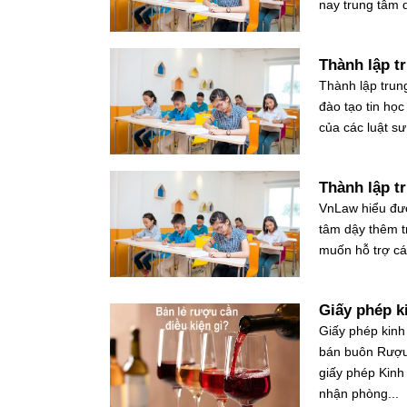
nay trung tâm 
Thành lập t
Thành lập trun
đào tạo tin học
của các luật sư
Thành lập t
VnLaw hiểu đượ
tâm dậy thêm t
muốn hỗ trợ các
Giấy phép k
Giấy phép kinh
bán buôn Rượu,
giấy phép Kinh
nhận phòng...