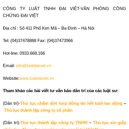
CÔNG TY LUẬT TNHH ĐẠI VIỆT-VĂN PHÒNG CÔNG
CHỨNG ĐẠI VIỆT
Địa chỉ : Số 411 Phố Kim Mã – Ba Đình – Hà Nội
Tel: (04)37478888 Fax: (04)37473966
Hot-line: 0933.668.166
Email:
info@luatdaiviet.vn
Website:
www.luatdaiviet.vn
Tham khảo các bài viết tư vấn báo dân trí của các luật sư:
(Dân trí)-
Thủ tục chấm dứt hợp đồng do hết tuổi lao động
–
Thủ tục thành lập công ty cổ phần
(Dân trí)-
Thủ tục thành lập công ty TNHH
–
Thủ tục xin giấy