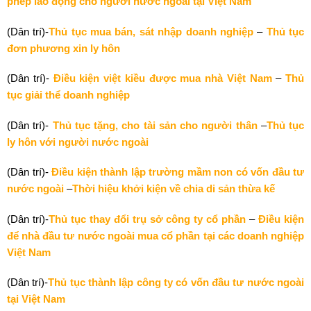
phép lao động cho người nước ngoài tại Việt Nam
(Dân trí)-
Thủ tục mua bán, sát nhập doanh nghiệp
–
Thủ tục
đơn phương xin ly hôn
(Dân trí)-
Điều kiện việt kiều được mua nhà Việt Nam
–
Thủ
tục giải thể doanh nghiệp
(Dân trí)-
Thủ tục tặng, cho tài sản cho người thân
–
Thủ tục
ly hôn với người nước ngoài
(Dân trí)-
Điều kiện thành lập trường mầm non có vốn đầu tư
nước ngoài
–
Thời hiệu khởi kiện về chia di sản thừa kế
(Dân trí)-
Thủ tục thay đổi trụ sở công ty cổ phần
–
Điều kiện
để nhà đầu tư nước ngoài mua cổ phần tại các doanh nghiệp
Việt Nam
(Dân trí)-
Thủ tục thành lập công ty có vốn đầu tư nước ngoài
tại Việt Nam