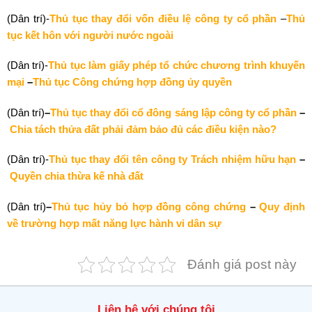
(Dân trí)-
Thủ tục thay đổi vốn điều lệ công ty cổ phần
–
Thủ
tục kết hôn với người nước ngoài
(Dân trí)-
Thủ tục làm giấy phép tổ chức chương trình khuyến
mại
–
Thủ tục Công chứng hợp đồng ủy quyền
(Dân trí)
–
Thủ tục thay đổi cổ đông sáng lập công ty cổ phần
–
Chia tách thửa đất phải đảm bảo đủ các điều kiện nào?
(Dân trí)-
Thủ tục thay đổi tên công ty Trách nhiệm hữu hạn
–
Quyền chia thừa kế nhà đất
(Dân trí)
–
Thủ tục hủy bỏ hợp đồng công chứng
–
Quy định
về trường hợp mất năng lực hành vi dân sự
Đánh giá post này
Liên hệ với chúng tôi