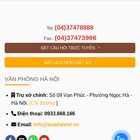
(04)37478888
Tel:
(04)37473966
Fax:
ĐẶT CÂU HỎI TRỰC TUYẾN
ĐẶT LỊCH HẸN LUẬT SƯ
VĂN PHÒNG HÀ NỘI
Trụ sở chính:
Số 09 Vạn Phúc - Phường Ngọc Hà -
Hà Nội.
[Chỉ đường
]
Điện thoại:
0933.668.166
Email:
info@luatdaiviet.vn