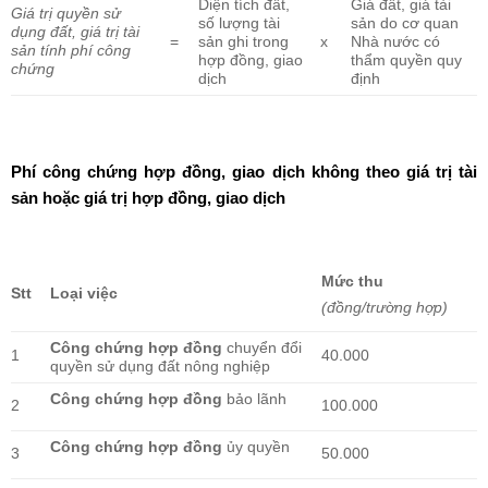
Diện tích đất,
Giá đất, giá tài
Giá trị quyền sử
số lượng tài
sản do cơ quan
dụng đất, giá trị tài
=
sản ghi trong
x
Nhà nước có
sản tính phí công
hợp đồng, giao
thẩm quyền quy
chứng
dịch
định
Phí công chứng hợp đồng, giao dịch không theo giá trị tài
sản hoặc giá trị hợp đồng, giao dịch
Mức thu
Stt
Loại việc
(đồng/trường hợp)
Công chứng hợp đồng
chuyển đổi
1
40.000
quyền sử dụng đất nông nghiệp
Công chứng hợp đồng
bảo lãnh
2
100.000
Công chứng hợp đồng
ủy quyền
3
50.000