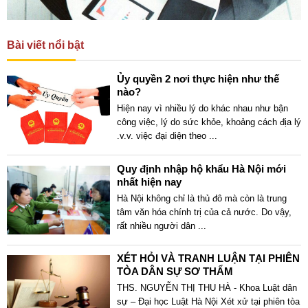
Bài viết nổi bật
Ủy quyền 2 nơi thực hiện như thế
nào?
Hiện nay vì nhiều lý do khác nhau như bận
công việc, lý do sức khỏe, khoảng cách địa lý
.v.v. việc đại diện theo
...
Quy định nhập hộ khẩu Hà Nội mới
nhất hiện nay
Hà Nội không chỉ là thủ đô mà còn là trung
tâm văn hóa chính trị của cả nước. Do vậy,
rất nhiều người dân
...
XÉT HỎI VÀ TRANH LUẬN TẠI PHIÊN
TÒA DÂN SỰ SƠ THẨM
THS. NGUYỄN THỊ THU HÀ - Khoa Luật dân
sự – Đại học Luật Hà Nội Xét xử tại phiên tòa