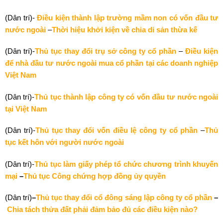
(Dân trí)-
Điều kiện thành lập trường mầm non có vốn đầu tư
nước ngoài
–
Thời hiệu khởi kiện về chia di sản thừa kế
(Dân trí)-
Thủ tục thay đổi trụ sở công ty cổ phần
–
Điều kiện
để nhà đầu tư nước ngoài mua cổ phần tại các doanh nghiệp
Việt Nam
(Dân trí)-
Thủ tục thành lập công ty có vốn đầu tư nước ngoài
tại Việt Nam
(Dân trí)-
Thủ tục thay đổi vốn điều lệ công ty cổ phần
–
Thủ
tục kết hôn với người nước ngoài
(Dân trí)-
Thủ tục làm giấy phép tổ chức chương trình khuyến
mại
–
Thủ tục Công chứng hợp đồng ủy quyền
(Dân trí)
–
Thủ tục thay đổi cổ đông sáng lập công ty cổ phần
–
Chia tách thửa đất phải đảm bảo đủ các điều kiện nào?