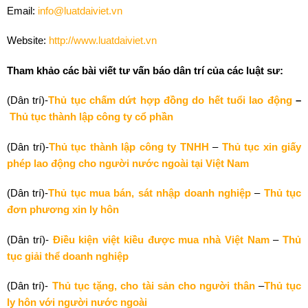
Email:
info@luatdaiviet.vn
Website:
http://www.luatdaiviet.vn
Tham khảo các bài viết tư vấn báo dân trí của các luật sư:
(Dân trí)-
Thủ tục chấm dứt hợp đồng do hết tuổi lao động
–
Thủ tục thành lập công ty cổ phần
(Dân trí)-
Thủ tục thành lập công ty TNHH
–
Thủ tục xin giấy
phép lao động cho người nước ngoài tại Việt Nam
(Dân trí)-
Thủ tục mua bán, sát nhập doanh nghiệp
–
Thủ tục
đơn phương xin ly hôn
(Dân trí)-
Điều kiện việt kiều được mua nhà Việt Nam
–
Thủ
tục giải thể doanh nghiệp
(Dân trí)-
Thủ tục tặng, cho tài sản cho người thân
–
Thủ tục
ly hôn với người nước ngoài