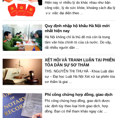
Hiện nay vì nhiều lý do khác nhau như bận
công việc, lý do sức khỏe, khoảng cách địa lý
.v.v. việc đại diện theo
...
Quy định nhập hộ khẩu Hà Nội mới
nhất hiện nay
Hà Nội không chỉ là thủ đô mà còn là trung
tâm văn hóa chính trị của cả nước. Do vậy,
rất nhiều người dân
...
XÉT HỎI VÀ TRANH LUẬN TẠI PHIÊN
TÒA DÂN SỰ SƠ THẨM
THS. NGUYỄN THỊ THU HÀ - Khoa Luật dân
sự – Đại học Luật Hà Nội Xét xử tại phiên tòa
sơ thẩm là giai
...
Phí công chứng hợp đồng, giao dịch
Phí công chứng hợp đồng, giao dịch được
xác định tùy theo loại hình giao dịch, hợp
đồng. Bạn có thể tham khảo ngay các
...