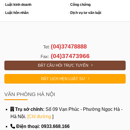
Luật kinh doanh
Công chứng
Luật hôn nhân
Dịch vụ tư vấn luật
(04)37478888
Tel:
(04)37473966
Fax:
ĐẶT CÂU HỎI TRỰC TUYẾN
ĐẶT LỊCH HẸN LUẬT SƯ
VĂN PHÒNG HÀ NỘI
Trụ sở chính:
Số 09 Vạn Phúc - Phường Ngọc Hà -
Hà Nội.
[Chỉ đường
]
Điện thoại:
0933.668.166