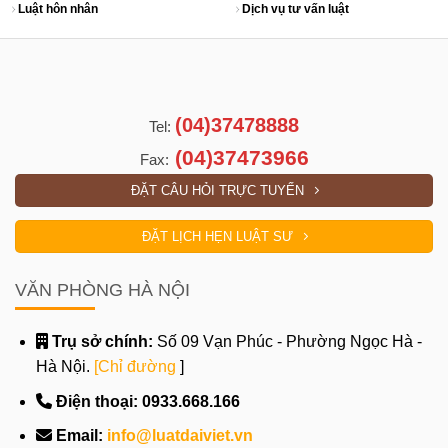
Luật hôn nhân
Dịch vụ tư vấn luật
(04)37478888
Tel:
(04)37473966
Fax:
ĐẶT CÂU HỎI TRỰC TUYẾN
ĐẶT LỊCH HẸN LUẬT SƯ
VĂN PHÒNG HÀ NỘI
Trụ sở chính:
Số 09 Vạn Phúc - Phường Ngọc Hà -
Hà Nội.
[Chỉ đường
]
Điện thoại:
0933.668.166
Email:
info@luatdaiviet.vn