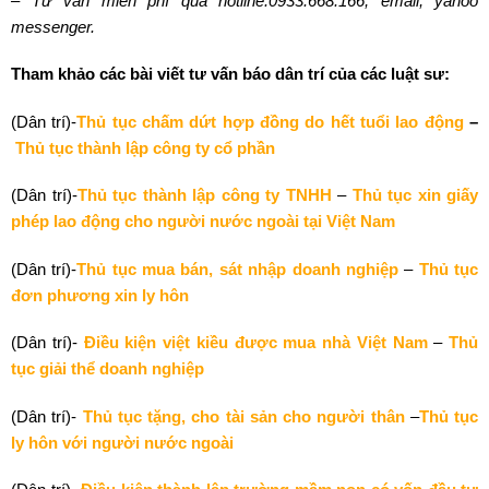
– Tư vấn miễn phí qua hotline:0933.668.166, email, yahoo
messenger.
Tham khảo các bài viết tư vấn báo dân trí của các luật sư:
(Dân trí)-
Thủ tục chấm dứt hợp đồng do hết tuổi lao động
–
Thủ tục thành lập công ty cổ phần
(Dân trí)-
Thủ tục thành lập công ty TNHH
–
Thủ tục xin giấy
phép lao động cho người nước ngoài tại Việt Nam
(Dân trí)-
Thủ tục mua bán, sát nhập doanh nghiệp
–
Thủ tục
đơn phương xin ly hôn
(Dân trí)-
Điều kiện việt kiều được mua nhà Việt Nam
–
Thủ
tục giải thể doanh nghiệp
(Dân trí)-
Thủ tục tặng, cho tài sản cho người thân
–
Thủ tục
ly hôn với người nước ngoài