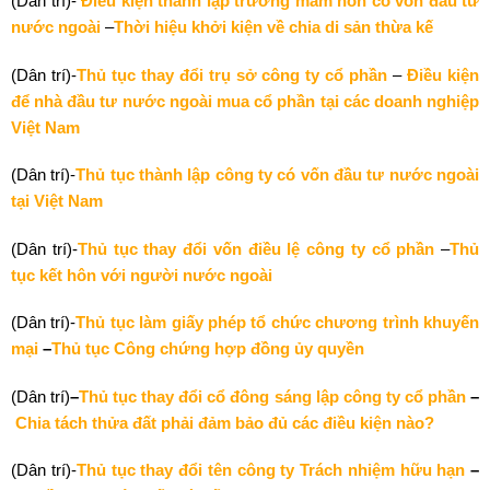
(Dân trí)-
Điều kiện thành lập trường mầm non có vốn đầu tư
nước ngoài
–
Thời hiệu khởi kiện về chia di sản thừa kế
(Dân trí)-
Thủ tục thay đổi trụ sở công ty cổ phần
–
Điều kiện
để nhà đầu tư nước ngoài mua cổ phần tại các doanh nghiệp
Việt Nam
(Dân trí)-
Thủ tục thành lập công ty có vốn đầu tư nước ngoài
tại Việt Nam
(Dân trí)-
Thủ tục thay đổi vốn điều lệ công ty cổ phần
–
Thủ
tục kết hôn với người nước ngoài
(Dân trí)-
Thủ tục làm giấy phép tổ chức chương trình khuyến
mại
–
Thủ tục Công chứng hợp đồng ủy quyền
(Dân trí)
–
Thủ tục thay đổi cổ đông sáng lập công ty cổ phần
–
Chia tách thửa đất phải đảm bảo đủ các điều kiện nào?
(Dân trí)-
Thủ tục thay đổi tên công ty Trách nhiệm hữu hạn
–