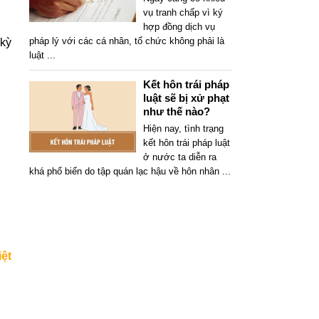
vụ tranh chấp vì ký
hợp đồng dịch vụ
pháp lý với các cá nhân, tổ chức không phải là
 kỳ
luật
...
Kết hôn trái pháp
luật sẽ bị xử phạt
như thế nào?
Hiện nay, tình trạng
kết hôn trái pháp luật
ở nước ta diễn ra
khá phổ biến do tập quán lạc hậu về hôn nhân
...
iệt