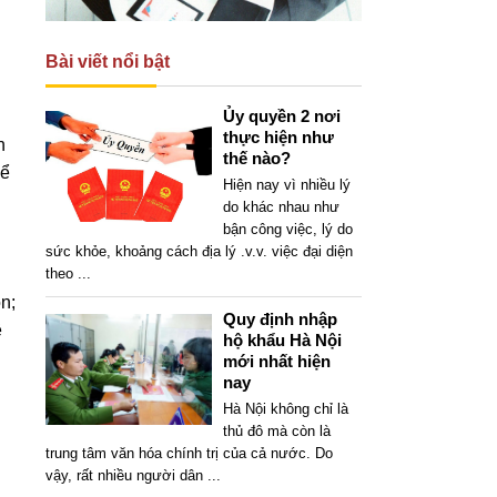
Bài viết nổi bật
Ủy quyền 2 nơi
thực hiện như
n
thế nào?
để
Hiện nay vì nhiều lý
do khác nhau như
bận công việc, lý do
sức khỏe, khoảng cách địa lý .v.v. việc đại diện
theo
...
n;
Quy định nhập
ề
hộ khẩu Hà Nội
mới nhất hiện
nay
Hà Nội không chỉ là
thủ đô mà còn là
trung tâm văn hóa chính trị của cả nước. Do
vậy, rất nhiều người dân
...