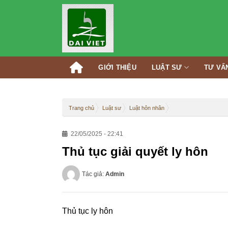
Skip
to
content
GIỚI THIỆU
LUẬT SƯ
TƯ VẤ
Trang chủ
Luật sư
Luật hôn nhân
22/05/2025 - 22:41
Thủ tục giải quyết ly hôn
Tác giả:
Admin
Thủ tục ly hôn