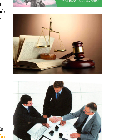
i
bên
ỷ
a
ị
án
ôn