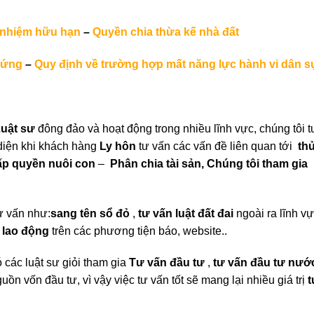
h nhiệm hữu hạn
–
Quyền chia thừa kế nhà đất
hứng
–
Quy định về trường hợp mất năng lực hành vi dân s
uật sư
đông đảo và hoạt động trong nhiều lĩnh vực, chúng tôi t
i diện khi khách hàng
Ly hôn
tư vấn các vấn đề liên quan tới
th
p quyền nuôi con
–
Phân chia tài sản,
Chúng tôi tham gia
tư vấn như:
sang tên sổ đỏ
,
tư vấn luật đất đai
ngoài ra lĩnh v
t lao động
trên các phương tiện báo, website..
 các luật sư giỏi tham gia
Tư vấn đầu tư
,
tư vấn đầu tư nướ
uồn vốn đầu tư, vì vậy việc tư vấn tốt sẽ mang lại nhiều giá trị
t