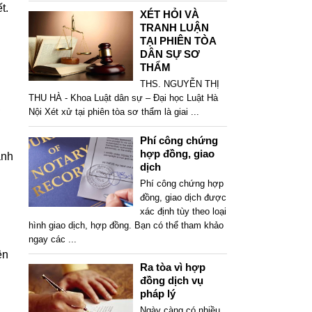
t.
XÉT HỎI VÀ
TRANH LUẬN
TẠI PHIÊN TÒA
DÂN SỰ SƠ
THẨM
THS. NGUYỄN THỊ
THU HÀ - Khoa Luật dân sự – Đại học Luật Hà
,
Nội Xét xử tại phiên tòa sơ thẩm là giai
...
Phí công chứng
hợp đồng, giao
ành
dịch
Phí công chứng hợp
đồng, giao dịch được
xác định tùy theo loại
hình giao dịch, hợp đồng. Bạn có thể tham khảo
ngay các
...
ện
Ra tòa vì hợp
đồng dịch vụ
pháp lý
Ngày càng có nhiều