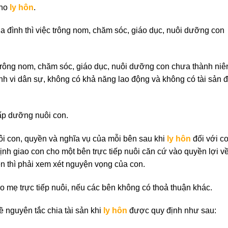
cho
ly hôn
.
a đình thì việc trông nom, chăm sóc, giáo dục, nuôi dưỡng con
 trông nom, chăm sóc, giáo dục, nuôi dưỡng con chưa thành niê
ành vi dân sự, không có khả năng lao động và không có tài sản 
cấp dưỡng nuôi con.
uôi con, quyền và nghĩa vụ của mỗi bên sau khi
ly hôn
đối với co
ịnh giao con cho một bên trực tiếp nuôi căn cứ vào quyền lợi v
lên thì phải xem xét nguyện vọng của con.
o mẹ trực tiếp nuôi, nếu các bên không có thoả thuận khác.
ề nguyên tắc chia tài sản khi
ly hôn
được quy định như sau: