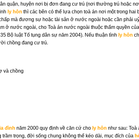
ân quận, huyện nơi bị đơn đang cư trú (nơi thường trú hoặc nơ
tình
ly hôn
thì các bên có thể lựa chọn toà án nơi một trong hai 
chấp mà đương sự hoặc tài sản ở nước ngoài hoặc cần phải u
Nam ở nước ngoài, cho Toà án nước ngoài thuộc thẩm quyền củ
, 35 Bộ luật Tố tụng dân sự năm 2004). Nếu thuận tình
ly hôn
ch
ời chồng đang cư trú.
ợ và chồng
ia đình
năm 2000 quy định về căn cứ cho
ly hôn
như sau: Toà 
ng trầm trọng, đời sống chung không thể kéo dài, mục đích của
h