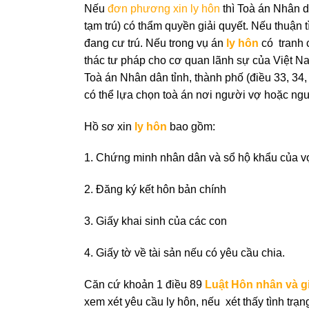
Nếu
đơn phương xin ly hôn
thì Toà án Nhân d
tạm trú) có thẩm quyền giải quyết. Nếu thuận 
đang cư trú. Nếu trong vụ án
ly hôn
có tranh 
thác tư pháp cho cơ quan lãnh sự của Việt 
Toà án Nhân dân tỉnh, thành phố (điều 33, 34
có thể lựa chọn toà án nơi người vợ hoặc ngư
Hồ sơ xin
ly hôn
bao gồm:
1. Chứng minh nhân dân và sổ hộ khẩu của v
2. Đăng ký kết hôn bản chính
3. Giấy khai sinh của các con
4. Giấy tờ về tài sản nếu có yêu cầu chia.
Căn cứ khoản 1 điều 89
Luật Hôn nhân và g
xem xét yêu cầu ly hôn, nếu xét thấy tình trạ