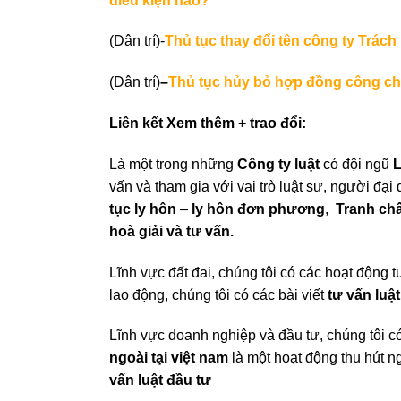
điều kiện nào?
(Dân trí)-
Thủ tục thay đổi tên công ty Trác
(Dân trí)
–
Thủ tục hủy bỏ hợp đồng công c
Liên kết Xem thêm + trao đổi:
Là một trong những
Công ty luật
có đội ngũ
L
vấn và tham gia với vai trò luật sư, người đạ
tục ly hôn
–
ly hôn đơn phương
,
Tranh chấ
hoà giải và tư vấn.
Lĩnh vực đất đai, chúng tôi có các hoạt động 
lao động, chúng tôi có các bài viết
tư vấn luậ
Lĩnh vực doanh nghiệp và đầu tư, chúng tôi có
ngoài tại việt nam
là một hoạt động thu hút ng
vấn luật đầu tư