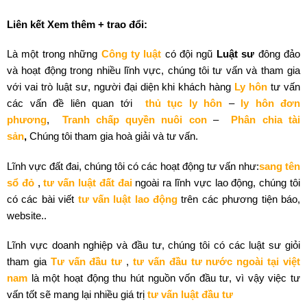
Liên kết Xem thêm + trao đổi:
Là một trong những
Công ty luật
có đội ngũ
Luật sư
đông đảo
và hoạt động trong nhiều lĩnh vực, chúng tôi tư vấn và tham gia
với vai trò luật sư, người đại diện khi khách hàng
Ly hôn
tư vấn
các vấn đề liên quan tới
thủ tục ly hôn
–
ly hôn đơn
phương
,
Tranh chấp quyền nuôi con
–
Phân chia tài
sản
,
Chúng tôi tham gia hoà giải và tư vấn.
Lĩnh vực đất đai, chúng tôi có các hoạt động tư vấn như:
sang tên
sổ đỏ
,
tư vấn luật đất đai
ngoài ra lĩnh vực lao động, chúng tôi
có các bài viết
tư vấn luật lao động
trên các phương tiện báo,
website..
Lĩnh vực doanh nghiệp và đầu tư, chúng tôi có các luật sư giỏi
tham gia
Tư vấn đầu tư
,
tư vấn đầu tư nước ngoài tại việt
nam
là một hoạt động thu hút nguồn vốn đầu tư, vì vậy việc tư
vấn tốt sẽ mang lại nhiều giá trị
tư vấn luật đầu tư