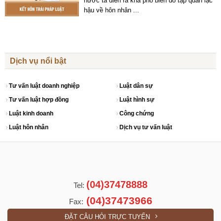
nước ta diễn ra khá phổ biến do tập quán lạc
hậu về hôn nhân
...
Dịch vụ nổi bật
Tư vấn luật doanh nghiệp
Luật dân sự
Tư vấn luật hợp đồng
Luật hình sự
Luật kinh doanh
Công chứng
Luật hôn nhân
Dịch vụ tư vấn luật
(04)37478888
Tel:
(04)37473966
Fax:
ĐẶT CÂU HỎI TRỰC TUYẾN