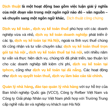
Dịch thuật
là một hoạt động bao gồm việc luận giải ý nghĩa
của một đoạn văn trong một ngôn ngữ nào đó – văn nguồn –
và chuyển sang một ngôn ngữ khác,
Dịch thuật công chứng
Dịch vụ kế toán
,
dịch vụ kế toán thuế
phù hợp với các doanh
nghiệp vừa và nhỏ,
dịch vụ kế toán doanh nghiệp
phát triển ở
các tp,
dịch vụ kế toán tại Hà Nội
, ngoài ra lĩnh vực thuế chúng
tôi cũng nhận và tư vấn chuyên sâu:
dịch vụ kế toán thuế trọn
gói tại hà nội
,
dịch vụ kế toán thuế tại hà nội
, với nhiều năm
tư vấn và thực hiện dịch vụ, chúng tôi đã phát triển, tạo thuận lợi
cho các doanh nghiệp tiết kiệm chi phí,
dịch vụ kế toán tại
tphcm
, cũng như
dịch vụ kế toán tại đà nẵng
. Các hoạt động
như
dịch vụ quyết toán thuế
,
dịch vụ làm báo cáo tài chính
.
Quản lý nhà hàng
,
đào tạo quản lý nhà hàng
với sự hỗ trợ của
Ban khởi nghiệp Quốc gia (VCCI), Công ty Refber Việt Nam và
Công ty Giải pháp Nhân sự Việt Nam phối hợp với Trường Trung
cấp nghề nấu ăn và nghiệp vụ khách sạn Hà Nội