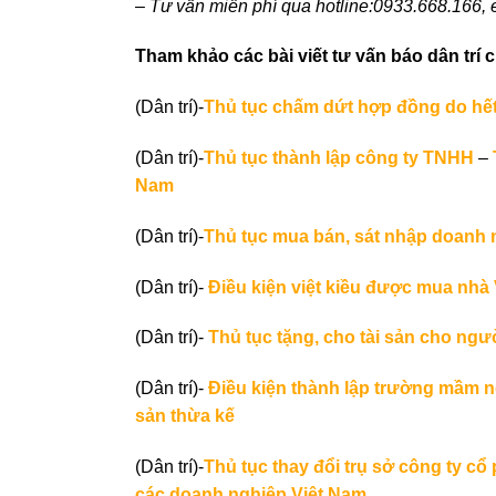
– Tư vấn miễn phí qua hotline:0933.668.166,
Tham khảo các bài viết tư vấn báo dân trí c
(Dân trí)-
Thủ tục chấm dứt hợp đồng do hết
(Dân trí)-
Thủ tục thành lập công ty TNHH
–
Nam
(Dân trí)-
Thủ tục mua bán, sát nhập doanh 
(Dân trí)-
Điều kiện việt kiều được mua nhà
(Dân trí)-
Thủ tục tặng, cho tài sản cho ngư
(Dân trí)-
Điều kiện thành lập trường mầm 
sản thừa kế
(Dân trí)-
Thủ tục thay đổi trụ sở công ty cổ
các doanh nghiệp Việt Nam