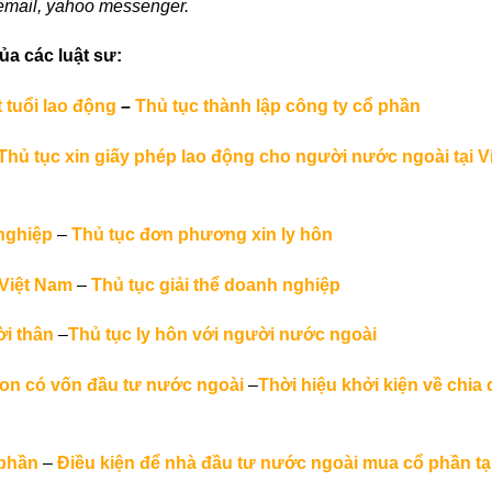
 email, yahoo messenger.
ủa các luật sư:
 tuổi lao động
–
Thủ tục thành lập công ty cổ phần
Thủ tục xin giấy phép lao động cho người nước ngoài tại V
nghiệp
–
Thủ tục đơn phương xin ly hôn
 Việt Nam
–
Thủ tục giải thể doanh nghiệp
ời thân
–
Thủ tục ly hôn với người nước ngoài
non có vốn đầu tư nước ngoài
–
Thời hiệu khởi kiện về chia 
 phần
–
Điều kiện để nhà đầu tư nước ngoài mua cổ phần tạ