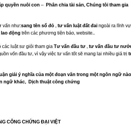
p quyền nuôi con
–
Phân chia tài sản,
Chúng tôi tham gia
tư vấn như:
sang tên sổ đỏ
,
tư vấn luật đất đai
ngoài ra lĩnh v
t lao động
trên các phương tiện báo, website..
 các luật sư giỏi tham gia
Tư vấn đầu tư
,
tư vấn đầu tư nướ
uồn vốn đầu tư, vì vậy việc tư vấn tốt sẽ mang lại nhiều giá trị
t
luận giải ý nghĩa của một đoạn văn trong một ngôn ngữ nà
ôn ngữ khác,
Dịch thuật công chứng
NG CÔNG CHỨNG ĐẠI VIỆT