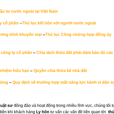
đầu tư nước ngoài tại Việt Nam
ty cổ phần
–
Thủ tục kết hôn với người nước ngoài
ương trình khuyến mại
–
Thủ tục Công chứng hợp đồng ủy
 công ty cổ phần
–
Chia tách thửa đất phải đảm bảo đủ các
h nhiệm hữu hạn
–
Quyền chia thừa kế nhà đất
hứng
–
Quy định về trường hợp mất năng lực hành vi dân s
uật sư
đông đảo và hoạt động trong nhiều lĩnh vực, chúng tôi t
i diện khi khách hàng
Ly hôn
tư vấn các vấn đề liên quan tới
th