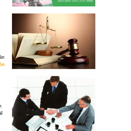
án
ôn
n
để