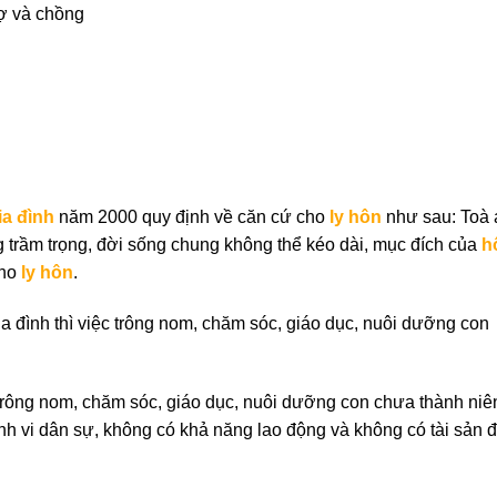
ợ và chồng
ia đình
năm 2000 quy định về căn cứ cho
ly hôn
như sau: Toà 
ng trầm trọng, đời sống chung không thể kéo dài, mục đích của
h
cho
ly hôn
.
a đình thì việc trông nom, chăm sóc, giáo dục, nuôi dưỡng con
 trông nom, chăm sóc, giáo dục, nuôi dưỡng con chưa thành niê
ành vi dân sự, không có khả năng lao động và không có tài sản 