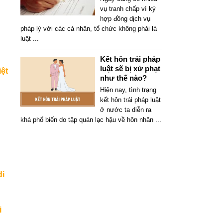
vụ tranh chấp vì ký
hợp đồng dịch vụ
pháp lý với các cá nhân, tổ chức không phải là
luật
...
Kết hôn trái pháp
luật sẽ bị xử phạt
iệt
như thế nào?
Hiện nay, tình trạng
kết hôn trái pháp luật
ở nước ta diễn ra
khá phổ biến do tập quán lạc hậu về hôn nhân
...
di
i