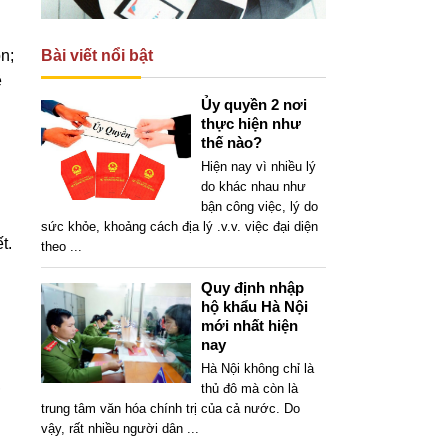
Bài viết nổi bật
n;
ề
Ủy quyền 2 nơi
thực hiện như
thế nào?
Hiện nay vì nhiều lý
do khác nhau như
bận công việc, lý do
sức khỏe, khoảng cách địa lý .v.v. việc đại diện
t.
theo
...
Quy định nhập
hộ khẩu Hà Nội
mới nhất hiện
nay
Hà Nội không chỉ là
,
thủ đô mà còn là
trung tâm văn hóa chính trị của cả nước. Do
vậy, rất nhiều người dân
...