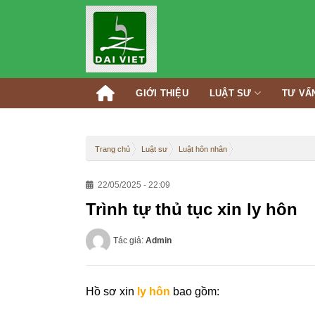
Skip
to
content
GIỚI THIỆU
LUẬT SƯ
TƯ VẤ
Trang chủ
Luật sư
Luật hôn nhân
22/05/2025 - 22:09
Trình tự thủ tục xin ly hôn
Tác giả:
Admin
Hồ sơ xin
ly hôn
bao gồm: