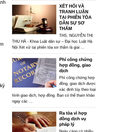
ành
XÉT HỎI VÀ
TRANH LUẬN
TẠI PHIÊN TÒA
DÂN SỰ SƠ
THẨM
THS. NGUYỄN THỊ
THU HÀ - Khoa Luật dân sự – Đại học Luật Hà
ện
Nội Xét xử tại phiên tòa sơ thẩm là giai
...
Phí công chứng
hợp đồng, giao
dịch
Phí công chứng hợp
đồng, giao dịch được
 kỳ
xác định tùy theo loại
hình giao dịch, hợp đồng. Bạn có thể tham khảo
ngay các
...
Ra tòa vì hợp
đồng dịch vụ
pháp lý
Ngày càng có nhiều