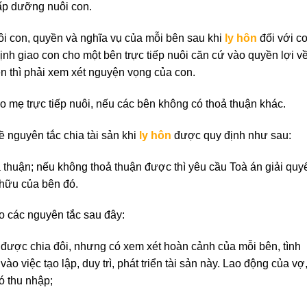
cấp dưỡng nuôi con.
uôi con, quyền và nghĩa vụ của mỗi bên sau khi
ly hôn
đối với co
ịnh giao con cho một bên trực tiếp nuôi căn cứ vào quyền lợi v
lên thì phải xem xét nguyện vọng của con.
o mẹ trực tiếp nuôi, nếu các bên không có thoả thuận khác.
ề nguyên tắc chia tài sản khi
ly hôn
được quy định như sau:
 thuận; nếu không thoả thuận được thì yêu cầu Toà án giải quyế
 hữu của bên đó.
eo các nguyên tắc sau đây:
 được chia đôi, nhưng có xem xét hoàn cảnh của mỗi bên, tình
o việc tạo lập, duy trì, phát triển tài sản này. Lao động của vợ
ó thu nhập;