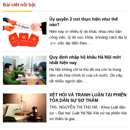
Bài viết nổi bật
Ủy quyền 2 nơi thực hiện như thế
nào?
Hiện nay vì nhiều lý do khác nhau như bận
công việc, lý do sức khỏe, khoảng cách địa lý
.v.v. việc đại diện theo
...
Quy định nhập hộ khẩu Hà Nội mới
nhất hiện nay
Hà Nội không chỉ là thủ đô mà còn là trung
tâm văn hóa chính trị của cả nước. Do vậy,
rất nhiều người dân
...
XÉT HỎI VÀ TRANH LUẬN TẠI PHIÊN
TÒA DÂN SỰ SƠ THẨM
THS. NGUYỄN THỊ THU HÀ - Khoa Luật dân
sự – Đại học Luật Hà Nội Xét xử tại phiên tòa
sơ thẩm là giai
...