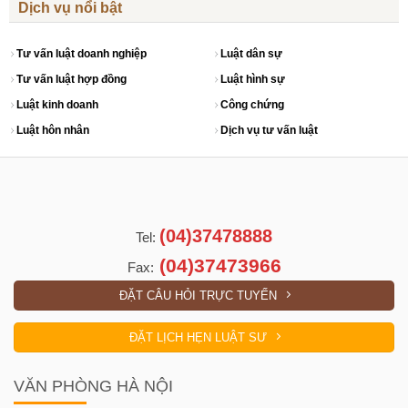
Dịch vụ nổi bật
Tư vấn luật doanh nghiệp
Luật dân sự
Tư vấn luật hợp đồng
Luật hình sự
Luật kinh doanh
Công chứng
Luật hôn nhân
Dịch vụ tư vấn luật
(04)37478888
Tel:
(04)37473966
Fax:
ĐẶT CÂU HỎI TRỰC TUYẾN
ĐẶT LỊCH HẸN LUẬT SƯ
VĂN PHÒNG HÀ NỘI