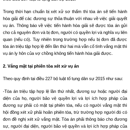
Trong thời hạn chuẩn bị xét xử sơ thẩm thì tòa án sẽ tiến hành
hòa giải để các đương sự thỏa thuận với nhau về việc giải quyết
vụ án. Thông báo về việc tiến hành hòa giải sẽ được tòa án gửi
cho cả nguyên đơn và bị đơn, người có quyền lợi và nghĩa vụ liên
quan (nếu có). Tuy nhiên trong trường hợp nếu bị đơn đã được
tòa án triệu tập hợp lệ đến lần thứ hai mà vẫn cố tình vắng mặt thì
vụ án ly hôn của vợ chồng không tiến hành hòa giải được.
2. Vắng mặt tại phiên tòa xét xử vụ án
Theo quy định tại điều 227 bộ luật tố tụng dân sự 2015 như sau:
-Tòa án triệu tập hợp lệ lần thứ nhất, đương sự hoặc người đại
diện của họ, người bảo vệ quyền lợi và lợi ích hợp pháp của
đương sự phải có mặt tại phiên tòa, nếu có người vắng mặt thì
hội đồng xét xử phải hoãn phiên tòa, trừ trường hợp người đó có
đơn đề nghị xét xử vắng mặt. Tòa án phải thông báo cho đương
sự, người đại diện, người bảo vệ quyền và lợi ích hợp pháp của