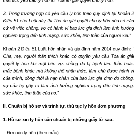
mất tích yêu cầu ly hôn thì Tòa án giải quyết cho ly hôn.
3. Trong trường hợp có yêu cầu ly hôn theo quy định tại khoản 2
Điều 51 của Luật này thì Tòa án giải quyết cho ly hôn nếu có căn
cứ về việc chồng, vợ có hành vi bạo lực gia đình làm ảnh hưởng
nghiêm trọng đến tính mạng, sức khỏe, tinh thần
của người kia.”
Khoản 2 Điều 51 Luật hôn nhân và gia đình năm 2014 quy định:
“
Cha, mẹ, người thân thích khác có quyền yêu cầu Tòa án giải
quyết ly hôn khi một bên vợ, chồng do bị bệnh tâm thần hoặc
mắc bệnh khác mà không thể nhận thức, làm chủ được hành vi
của mình, đồng thời là nạn nhân của bạo lực gia đình do chồng,
vợ của họ gây ra làm ảnh hưởng nghiêm trọng đến tính mạng,
sức khỏe, tinh thần của họ.”
II. Chuẩn bị hồ sơ và trình tự, thủ tục ly hôn đơn phương
1. Hồ sơ xin ly hôn cần chuẩn bị những giấy tờ sau:
– Đơn xin ly hôn (theo mẫu)