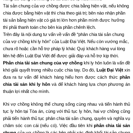
Tài sản chung của vợ chồng được chia bằng hiện vật, nếu không
chia được bằng hiện vật thì chia theo giá trị; bên nào nhận phần
tài sản bằng hiện vật có giá trị lớn hơn phần mình được hưởng
thì phải thanh toán cho bên kia phần chênh lệch.
Trên đây là nội dung tư vấn về vấn đề “phân chia tài sản chung
của vợ chồng khi ly hôn” của Luật Đại Việt. Nếu còn vướng mắc,
chưa rõ hoặc cần hỗ trợ pháp lý khác Quý khách hàng vui lòng
liên hệ đến Luật Đại Việt để được giải đáp và hỗ trợ kịp thời.
Phân chia tài sản chung của vợ chồng
khi ly hôn luôn là vấn đề
khó giải quyết trong nhiều cuộc chia tay. Do đó,
Luật Đại Việt
xin
đưa ra tư vấn để khách hàng hiểu hơn được cách thức
phân
chia tài sản khi ly hôn
và để khách hàng lựa chọn phương án
thuận lợi nhất cho mình.
Khi vợ chồng không thể chung sống cùng nhau và tiến hành thủ
tục ly hôn tại Tòa án, cùng với thủ tục ly hôn, hai vợ chồng cũng
phải tiến hành thủ tục phân chia tài sản chung, quyên và nghĩa vụ
chăm sóc con cái (nếu có). Việc đầu tiên khi
phân chia tài sản
chung
của vợ chồng là các bên phải xác định khối tài sản chung