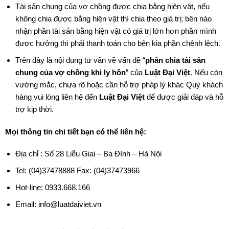
Tài sản chung của vợ chồng được chia bằng hiện vật, nếu
không chia được bằng hiện vật thì chia theo giá trị; bên nào
nhận phần tài sản bằng hiện vật có giá trị lớn hơn phần mình
được hưởng thì phải thanh toán cho bên kia phần chênh lệch.
Trên đây là nội dung tư vấn về vấn đề “
phân chia tài sản
chung của vợ chồng khi ly hôn
” của
Luật Đại Việt
. Nếu còn
vướng mắc, chưa rõ hoặc cần hỗ trợ pháp lý khác Quý khách
hàng vui lòng liên hệ đến
Luật Đại Việt
để được giải đáp và hỗ
trợ kịp thời.
Mọi thông tin chi tiết bạn có thể liên hệ:
Địa chỉ : Số 28 Liễu Giai – Ba Đình – Hà Nội
Tel: (04)37478888 Fax: (04)37473966
Hot-line: 0933.668.166
Email: info@luatdaiviet.vn