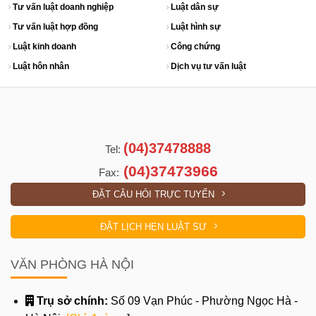
Tư vấn luật doanh nghiệp
Luật dân sự
Tư vấn luật hợp đồng
Luật hình sự
Luật kinh doanh
Công chứng
Luật hôn nhân
Dịch vụ tư vấn luật
(04)37478888
Tel:
(04)37473966
Fax:
ĐẶT CÂU HỎI TRỰC TUYẾN
ĐẶT LỊCH HẸN LUẬT SƯ
VĂN PHÒNG HÀ NỘI
Trụ sở chính:
Số 09 Vạn Phúc - Phường Ngọc Hà -