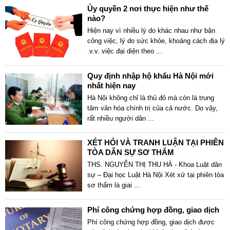
Ủy quyền 2 nơi thực hiện như thế
nào?
Hiện nay vì nhiều lý do khác nhau như bận
công việc, lý do sức khỏe, khoảng cách địa lý
.v.v. việc đại diện theo
...
Quy định nhập hộ khẩu Hà Nội mới
nhất hiện nay
Hà Nội không chỉ là thủ đô mà còn là trung
tâm văn hóa chính trị của cả nước. Do vậy,
rất nhiều người dân
...
XÉT HỎI VÀ TRANH LUẬN TẠI PHIÊN
TÒA DÂN SỰ SƠ THẨM
THS. NGUYỄN THỊ THU HÀ - Khoa Luật dân
sự – Đại học Luật Hà Nội Xét xử tại phiên tòa
sơ thẩm là giai
...
Phí công chứng hợp đồng, giao dịch
Phí công chứng hợp đồng, giao dịch được