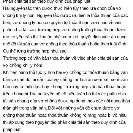
Phân chia tài sản theo quy định của pháp luật.
Hai nguyên tắc trên được thực hiện tùy theo lựa chọn của vợ
chồng khi ly hôn. Nguyên tắc được ưu tiên là thỏa thuận của các
bên, vợ chồng ly hôn có quyền tự thỏa thuận với nhau về việc
phân chia tài sản. trường hợp vợ chồng không thỏa thuận được
mà có yêu cầu thì Tòa án phải xem xét, quyết định việc áp dụng
chế độ tài sản của vợ chồng theo thỏa thuận hoặc theo luật định.
Cụ thể từng trường hợp như sau:
Trường hợp có văn bản thỏa thuận về việc phân chia tài sản của
vợ chồng khi ly hôn:
Khi tiên hành thủ tục ly hôn hai vợ chồng có thỏa thuận bằng văn
bản về chế độ tài sản của vợ chồng thì Tòa án xem xét xem văn
bản này có hiệu lực hay không. Trường hợp văn bản thỏa thuận
trên không bị Tòa án tuyên bố vô hiệu toàn bộ thì việc phân chia
tài sản chung của vợ chồng được áp dụng theo các nội dung thỏa
thận ghi trong văn bản. Đối với những vấn đề chưa được vợ
chồng thỏa thuận hoặc thỏa thuận không rõ ràng hoặc bị vô hiệu
thì áp dụng theo nguyên tắc phân chia tài sản theo quy định của
pháp luật.