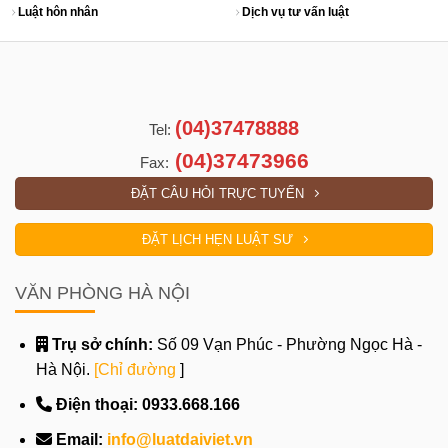
Luật hôn nhân
Dịch vụ tư vấn luật
(04)37478888
Tel:
(04)37473966
Fax:
ĐẶT CÂU HỎI TRỰC TUYẾN
ĐẶT LỊCH HẸN LUẬT SƯ
VĂN PHÒNG HÀ NỘI
Trụ sở chính:
Số 09 Vạn Phúc - Phường Ngọc Hà -
Hà Nội.
[Chỉ đường
]
Điện thoại:
0933.668.166
Email:
info@luatdaiviet.vn