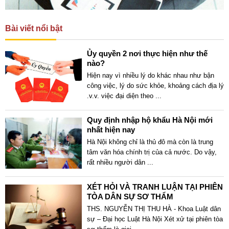
Bài viết nổi bật
Ủy quyền 2 nơi thực hiện như thế
nào?
Hiện nay vì nhiều lý do khác nhau như bận
công việc, lý do sức khỏe, khoảng cách địa lý
.v.v. việc đại diện theo
...
Quy định nhập hộ khẩu Hà Nội mới
nhất hiện nay
Hà Nội không chỉ là thủ đô mà còn là trung
tâm văn hóa chính trị của cả nước. Do vậy,
rất nhiều người dân
...
XÉT HỎI VÀ TRANH LUẬN TẠI PHIÊN
TÒA DÂN SỰ SƠ THẨM
THS. NGUYỄN THỊ THU HÀ - Khoa Luật dân
sự – Đại học Luật Hà Nội Xét xử tại phiên tòa